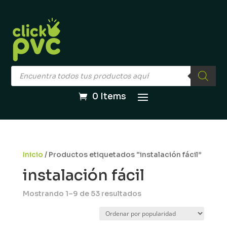
Búsqueda
de
productos
0 Items
Inicio
/ Productos etiquetados “instalación fácil”
instalación fácil
Sorted
Mostrando 1–9 de 53 resultados
by
popularity